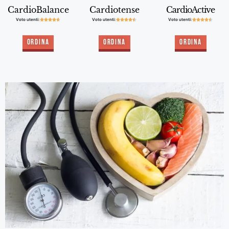
CardioBalance
Cardiotense
CardioActive
Voto utenti:
Voto utenti:
Voto utenti:















Ordina
Ordina
Ordina