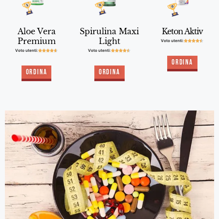
Aloe Vera
Spirulina Maxi
Keton Aktiv
Premium
Light
Voto utenti:





Voto utenti:
Voto utenti:










Ordina
Ordina
Ordina