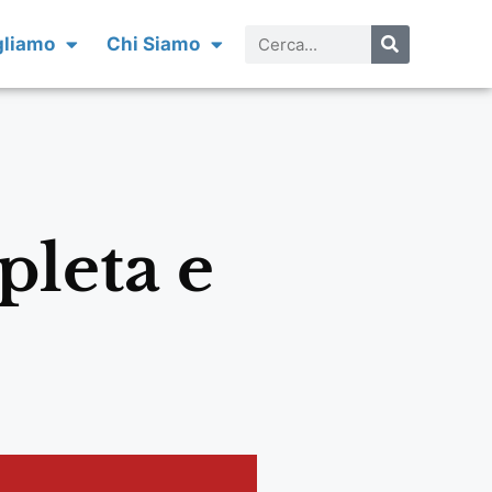
gliamo
Chi Siamo
leta e