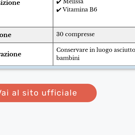
✔️ Melissa
izione
✔️ Vitamina B6
30 compresse
ione
Conservare in luogo asciutto,
azione
bambini
Vai al sito ufficiale