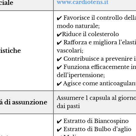
www.cardiotens.it
ciale
✔️ Favorisce il controllo del
modo naturale;
✔️Riduce il colesterolo
✔️ Rafforza e migliora l’elasti
istiche
vascolari;
✔️ Contribuisce a prevenire in
✔️ Funziona efficacemente in 
dell’ipertensione;
✔️ Agisce come anticoagulant
Assumere 1 capsula al giorn
á di assunzione
dai pasti
✔️ Estratto di Biancospino
✔️ Estratto di Bulbo d’aglio