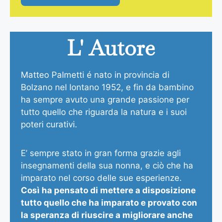
L' Autore
Matteo Palmetti é nato in provincia di
Bolzano nel lontano 1952, e fin da bambino
ha sempre avuto una grande passione per
tutto quello che riguarda la natura e i suoi
poteri curativi.
E’ sempre stato in gran forma grazie agli
insegnamenti della sua nonna, e ciò che ha
imparato nel corso delle sue esperienze.
Così ha pensato di mettere a disposizione
tutto quello che ha imparato e provato con
la speranza di riuscire a migliorare anche