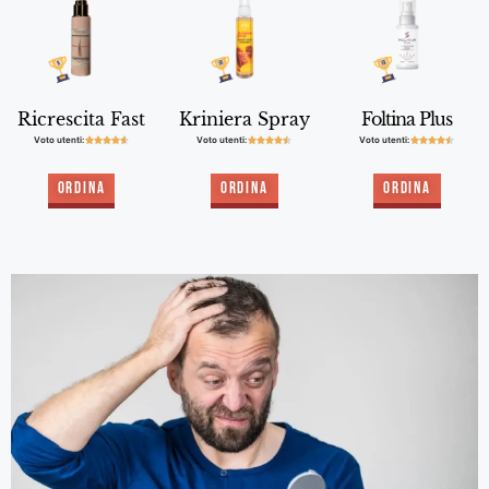
Ricrescita Fast
Kriniera Spray
Foltina Plus
Voto utenti:
Voto utenti:
Voto utenti:















Ordina
Ordina
Ordina