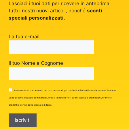
Lasciaci i tuoi dati per ricevere in anteprima
tutti i nostri nuovi articoli, nonché
sconti
speciali personalizzati
.
La tua e-mail
Il tuo Nome e Cognome
Acconsento al trattamento dei dati personali qui conferiti ai fini dell’invio da parte di Anziano
Sano di comunicazioni commerciali, inclusi la newsletter, buoni sconto e promozioni, riferite a
prodotti e servizi della stessa o di terzi.