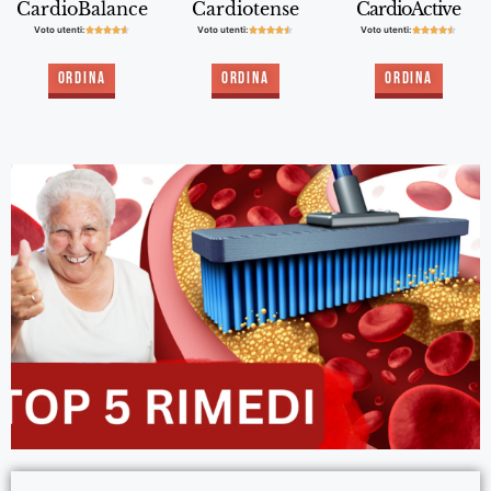
CardioBalance
Cardiotense
CardioActive
Voto utenti:
Voto utenti:
Voto utenti:















Ordina
Ordina
Ordina