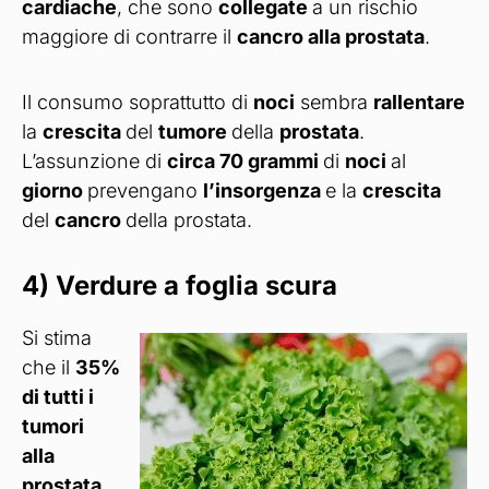
cardiache
, che sono
collegate
a un rischio
maggiore di contrarre il
cancro alla prostata
.
Il consumo soprattutto di
noci
sembra
rallentare
la
crescita
del
tumore
della
prostata
.
L’assunzione di
circa 70 grammi
di
noci
al
giorno
prevengano
l’insorgenza
e la
crescita
del
cancro
della prostata.
4) Verdure a foglia scura
Si stima
che il
35%
di tutti i
tumori
alla
prostata