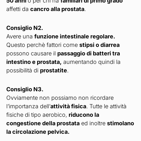
50 anni
o per chi ha
familiari di primo grado
affetti da
cancro alla prostata
.
Consiglio N2.
Avere una
funzione intestinale regolare.
Questo perchè fattori come
stipsi o diarrea
possono causare il
passaggio di batteri tra
intestino e prostata,
aumentando quindi la
possibilità di
prostatite
.
Consiglio N3.
Ovviamente non possiamo non ricordare
l’importanza dell’
attività fisica
. Tutte le attività
fisiche di tipo aerobico,
riducono la
congestione della prostata
ed inoltre
stimolano
la circolazione pelvica.