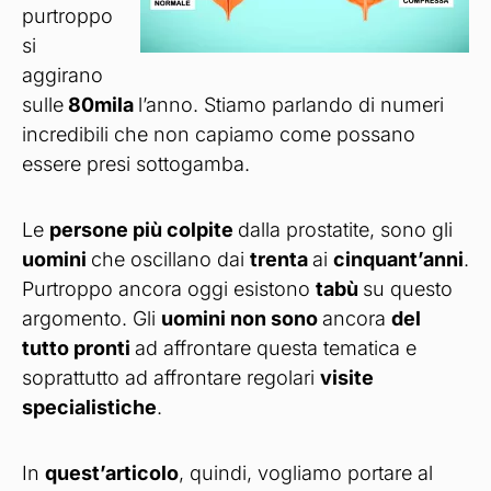
purtroppo
si
aggirano
sulle
80mila
l’anno. Stiamo parlando di numeri
incredibili che non capiamo come possano
essere presi sottogamba.
Le
persone più colpite
dalla prostatite, sono gli
uomini
che oscillano dai
trenta
ai
cinquant’anni
.
Purtroppo ancora oggi esistono
tabù
su questo
argomento. Gli
uomini non sono
ancora
del
tutto pronti
ad affrontare questa tematica e
soprattutto ad affrontare regolari
visite
specialistiche
.
In
quest’articolo
, quindi, vogliamo portare al