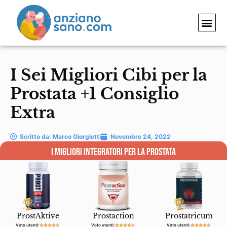
I Sei Migliori Cibi per la
Prostata +1 Consiglio
Extra
Scritto da:
Marco Giorgietti
Novembre 24, 2022
i migliori integratori per la prostata
ProstAktive
Prostaction
Prostatricum
Voto utenti:
Voto utenti:
Voto utenti:














