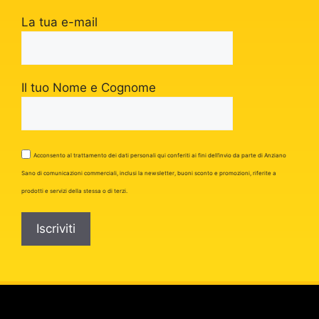
La tua e-mail
Il tuo Nome e Cognome
Acconsento al trattamento dei dati personali qui conferiti ai fini dell’invio da parte di Anziano
Sano di comunicazioni commerciali, inclusi la newsletter, buoni sconto e promozioni, riferite a
prodotti e servizi della stessa o di terzi.