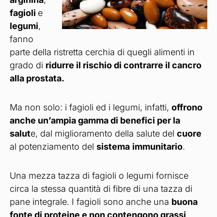
fagioli
e
legumi
,
fanno
parte della ristretta cerchia di quegli alimenti in
grado di
ridurre il rischio di contrarre il cancro
alla prostata.
Ma non solo: i fagioli ed i legumi, infatti,
offrono
anche un’ampia gamma di benefici per la
salut
e, dal miglioramento della salute del
cuore
al potenziamento del
sistema
immunitario
.
Una mezza tazza di fagioli o legumi fornisce
circa la stessa quantità di fibre di una tazza di
pane integrale. I fagioli sono anche una
buona
fonte di proteine e non contengono grassi