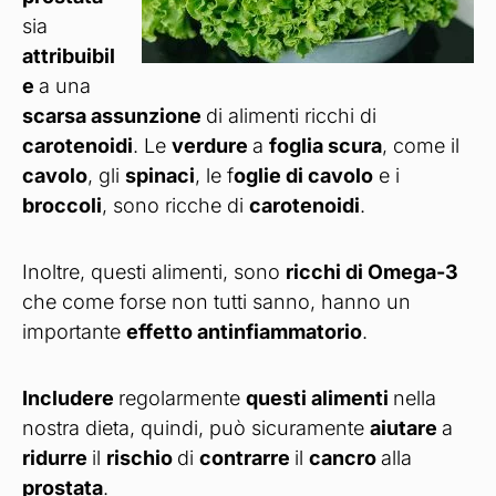
sia
attribuibil
e
a una
scarsa assunzione
di alimenti ricchi di
carotenoidi
. Le
verdure
a
foglia scura
, come il
cavolo
, gli
spinaci
, le f
oglie di cavolo
e i
broccoli
, sono ricche di
carotenoidi
.
Inoltre, questi alimenti, sono
ricchi di Omega-3
che come forse non tutti sanno, hanno un
importante
effetto antinfiammatorio
.
Includere
regolarmente
questi alimenti
nella
nostra dieta, quindi, può sicuramente
aiutare
a
ridurre
il
rischio
di
contrarre
il
cancro
alla
prostata
.