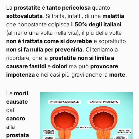
La
prostatite
è
tanto pericolosa
quanto
sottovalutata
. Si tratta, infatti, di una
malattia
che nonostante colpisca il
50% degli italiani
(almeno una volta nella vita), il più delle volte
non è trattata come si dovrebbe
e soprattutto
non si fa nulla per prevenirla.
Ci teniamo a
ricordare, che la
prostatite
non si limita a
causare fastidi
e
dolori
ma può
provocare
impotenza
e nei casi più gravi anche la
morte
.
Le
morti
causate
dal
cancro
alla
prostata