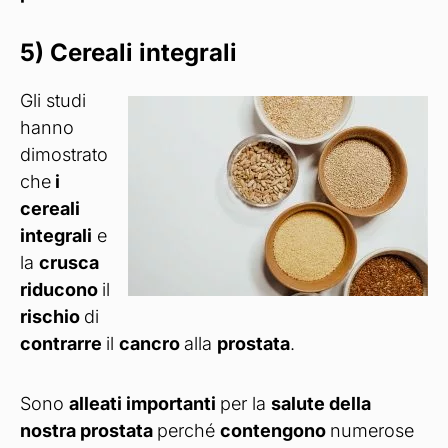
5) Cereali integrali
Gli studi
hanno
dimostrato
che
i
cereali
integrali
e
la
crusca
riducono
il
rischio
di
contrarre
il
cancro
alla
prostata
.
Sono
alleati importanti
per la
salute della
nostra prostata
perché
contengono
numerose