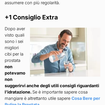
assumere con più regolarità.
+1 Consiglio Extra
Dopo aver
visto quali
sono i sei
migliori
cibi per la
prostata
non
potevamo
non
suggerirvi anche degli utili consigli riguardanti
l’idratazione.
Se è importante sapere cosa
mangiare è altrettanto utile sapere
Cosa Bere per
Pulire la Prostata
.