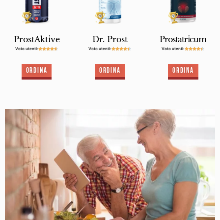
ProstAktive
Dr. Prost
Prostatricum
Voto utenti:
Voto utenti:
Voto utenti:















Ordina
Ordina
Ordina